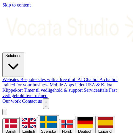
Skip to content
Solutions
Websites
Bespoke sites with a free draft
AI Chatbot
A chatbot
trained for your business
Mobile Apps
UdenUSA & Kaloa
Klippekort
Timer til vedligehold & support
Serviceaftale
Fast
vedligehold hver måned
Our work
Contact us
Dansk
English
Svenska
Norsk
Deutsch
Español