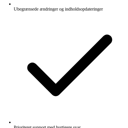
Ubegrænsede ændringer og indholdsopdateringer
Prioriteret support med hurtigere svar