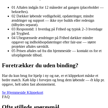
01
Aftalen indgås for 12 måneder ad gangen (placeholder —
bekræftes).
02
Dækker løbende vedligehold, opdateringer, mindre
ændringer og support — ikke nye builds eller redesign
(tilbydes separat).
03
Responstid: 1 hverdag på Frihed og typisk 2–3 hverdage
på Tryghed.
04
Ubegrænsede ændringer på Frihed dækker mindre
opgaver og indholdsopdateringer efter fair-use — større
projekter aftales særskilt.
05
Prisen aftales ud fra din hjemmeside — kontakt os for et
uforpligtende tilbud.
Foretrækker du uden binding?
Har du kun brug for hjælp i ny og næ, er et klippekort måske et
bedre match. Køb klip i forvejen og brug dem løbende — ét klip pr.
opgave, helt uden fast abonnement.
Se Hjemmeside Klippekort
FAQ
Ofte stillede
spørgsmål