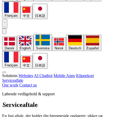
Français
中文
日本語
Dansk
English
Svenska
Norsk
Deutsch
Español
Français
中文
日本語
Solutions
Websites
AI Chatbot
Mobile Apps
Klippekort
Serviceaftale
Our work
Contact us
Løbende vedligehold & support
Serviceaftale
En fast aftale, der holder din hjemmeside opdateret, sikker og