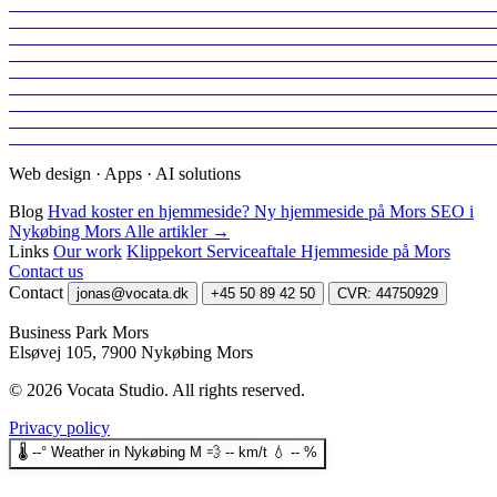
Web design · Apps · AI solutions
Blog
Hvad koster en hjemmeside?
Ny hjemmeside på Mors
SEO i
Nykøbing Mors
Alle artikler →
Links
Our work
Klippekort
Serviceaftale
Hjemmeside på Mors
Contact us
Contact
jonas@vocata.dk
+45 50 89 42 50
CVR: 44750929
Business Park Mors
Elsøvej 105, 7900 Nykøbing Mors
© 2026 Vocata Studio.
All rights reserved.
Privacy policy
🌡️
--°
Weather in Nykøbing M
💨
--
km/t
💧
--
%