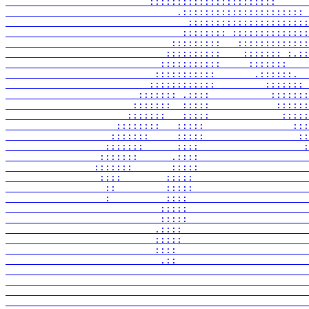
                          :::::::::::::::::::::::      
                               .:::::::::::::::::::::: 
                                 ::::::::::::::::::::::
                                :::::::: ::::::::::::::
                              :::::::::   :::::::::::::
                             ::::::::::    ::::::: :.::
                            :::::::::::     :::::::    
                           :::::::::::       .::::::.  
                          ::::::::::::         ::::::: 
                        ::::::: .::::           :::::::
                       :::::::  :::::            ::::::
                      :::::::   :::::             :::::
                    ::::::::   :::::                :::
                   :::::::     :::::                 ::
                  :::::::      ::::                   :
                 :::::::      .::::                    
                :::::::       :::::                    
                 ::::        :::::                     
                  ::         :::::                     
                  :          ::::                      
                            :::::                      
                            :::::                      
                           .::::                       
                           :::::                       
                           ::::                        
                            .::                        