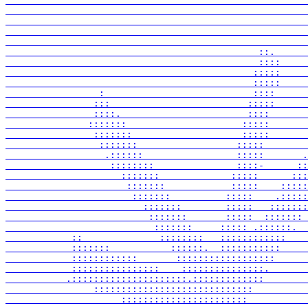
                                              ::.      
                                              ::::     
                                             :::::     
                                             :::::     
                 :                           ::::      
                :::                         :::::      
                ::::.                       ::::       
               :::::::                     :::::       
                :::::::                    :::::       
                 :::::::                  :::::        
                  .::::::                 :::::       .
                   ::::::::               ::::-      ::
                     :::::::             :::::      :::
                      :::::::            :::::    :::::
                       :::::::          :::::    .:::::
                         :::::::        :::::   :::::::
                          :::::::       :::::  ::::::: 
                           :::::::     ::::: .::::::.  
            ::              ::::::::   ::::::::::::    
            :::::::           ::::::.  :::::::::::     
            ::::::::::::       ::::::::::::::::::      
            ::::::::::::::::    :::::::::::::::.       
           .:::::::::::::::::::::.:::::::::::::        
                :::::::::::::::::::::::::::::          
                     :::::::::::::::::::::::           