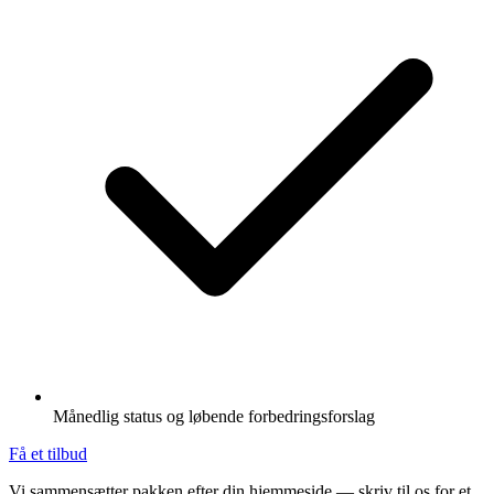
Månedlig status og løbende forbedringsforslag
Få et tilbud
Vi sammensætter pakken efter din hjemmeside — skriv til os for et